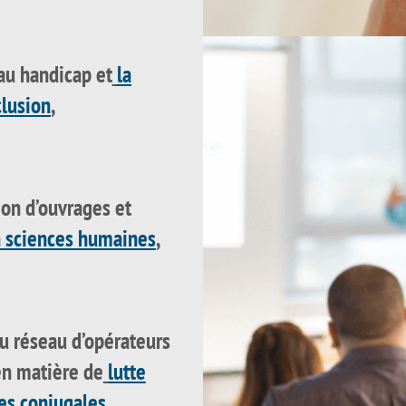
 au handicap et
la
clusion
,
ion d’ouvrages et
 sciences humaines
,
u réseau d’opérateurs
en matière de
lutte
ces conjugales
,