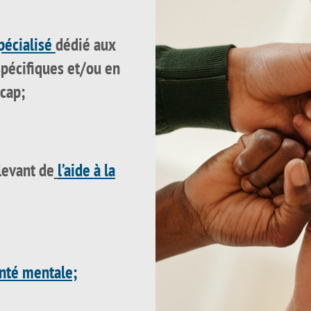
pécialisé
dédié aux
spécifiques et/ou en
icap;
levant de
l’aide à la
nté mentale;