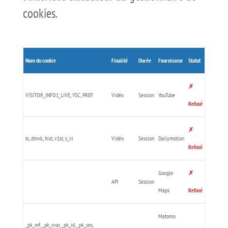
cookies.
Nom du cookie
Finalité
Durée
Fournisseur
Statut
✗
VISITOR_INFO1_LIVE, YSC, PREF
Vidéo
Session
YouTube
Refusé
✗
ts, dmvk, hist, v1st, s_vi
Vidéo
Session
Dailymotion
Refusé
Google
✗
API
Session
Maps
Refusé
Matomo
_pk_ref, _pk_cvar, _pk_id, _pk_ses,