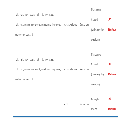
Matomo
_pk_ref, _pk_cvar, _pk_id, _pk_ses,
Cloud
✗
_pk_hsr, mtm_consent, matomo_ignore,
Analytique
Session
(privacy by
Refusé
matomo_sessid
design)
Matomo
_pk_ref, _pk_cvar, _pk_id, _pk_ses,
Cloud
✗
_pk_hsr, mtm_consent, matomo_ignore,
Analytique
Session
(privacy by
Refusé
matomo_sessid
design)
Google
✗
API
Session
Maps
Refusé