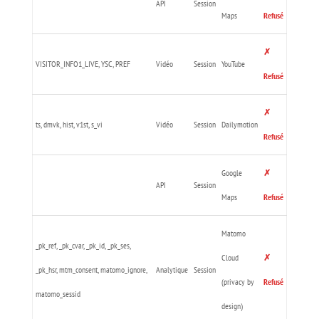
API
Session
Maps
Refusé
✗
VISITOR_INFO1_LIVE, YSC, PREF
Vidéo
Session
YouTube
Refusé
✗
ts, dmvk, hist, v1st, s_vi
Vidéo
Session
Dailymotion
Refusé
Google
✗
API
Session
Maps
Refusé
Matomo
_pk_ref, _pk_cvar, _pk_id, _pk_ses,
Cloud
✗
_pk_hsr, mtm_consent, matomo_ignore,
Analytique
Session
(privacy by
Refusé
matomo_sessid
design)