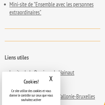
Mini-site de "Ensemble avec les personnes
extraordinaires"
Liens utiles
Le site de la Province de Hainaut
X
Masquer le bandeau d
Supracommunalité
Le site de l’AVIQ
Ce site utilise des cookies et vous
Le site de la Fédération Wallonie-Bruxelles
donne le contrôle sur ceux que vous
souhaitez activer
Le site de la Wallonie