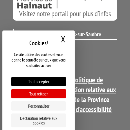
Visitez notre portail pour plus d’infos
Ecole Clinique Montignies-sur-Sambre
X
Masquer le bandeau d
Ce site utilise des cookies et vous
donne le contrôle sur ceux que vous
souhaitez activer
Copyright 2021 - DGSI |
Politique de
Tout accepter
confidentialité
-
Déclaration relative aux
Tout refuser
cookies
|
Visitez le site de la Province
Personnaliser
de Hainaut
|
Déclaration d'accessibilité
Déclaration relative aux
cookies