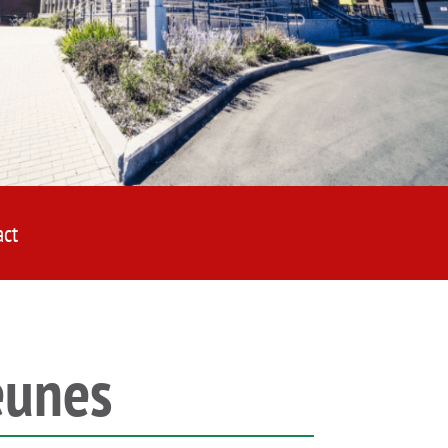
act
eunes