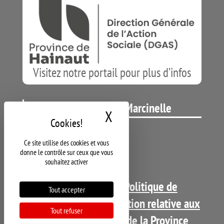
Visitez notre portail pour plus d’infos
IMP René Thône de Marcinelle
X
Masquer le bandeau d
Ce site utilise des cookies et vous
donne le contrôle sur ceux que vous
souhaitez activer
Copyright 2021 - DGSI |
Politique de
Tout accepter
confidentialité
-
Déclaration relative aux
Tout refuser
cookies
|
Visitez le site de la Province