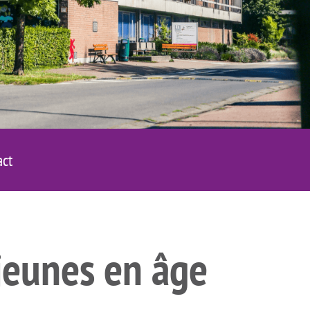
act
jeunes en âge